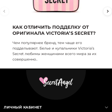
КАК ОТЛИЧИТЬ ПОДДЕЛКУ ОТ
ТО
ОРИГИНАЛА VICTORIA’S SECRET?
SE
Чем популярнее бренд, тем чаще его
То 
подделывают. Белье и купальники Victoria’s
пог
Secret любимы женщинами всего мира за их
жен
совершенно..
угод
ЛИЧНЫЙ КАБИНЕТ