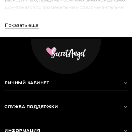
шоу-показов со знаменитыми моделями-ангелами
Victoria's Secret и поднял бельё на модный
пьедестал.
Показать еще
Сегодня ежегодные шоу от VS — одно из самых
известных событий мировой фешн-индустрии.
Многие модели и актрисы мечтают примерить
легендарные крылья и пройтись по элитному
подиуму.
ЛИЧНЫЙ КАБИНЕТ
Каким должна быть идеальная одежда
для сна
СЛУЖБА ПОДДЕРЖКИ
Качественной.
Приятные к телу материалы —
хлопок, сатин, модал, шёлк.
Комфортной.
Удобный фасон, мягкие швы и
ИНФОРМАЦИЯ
деликатные резинки, что не передавливают тело.