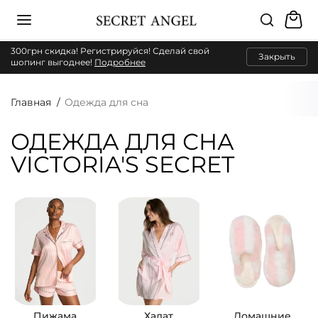
300грн скидка! Регистрируйся! Сделай свой
Закрыть
шопинг выгоднее!
Подробнее
Главная
Одежда для сна
ОДЕЖДА ДЛЯ СНА
VICTORIA'S SECRET
Пижама
Халат
Домашние