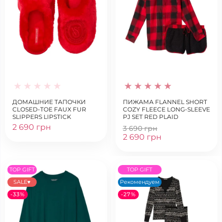
ДОМАШНИЕ ТАПОЧКИ
ПИЖАМА FLANNEL SHORT
CLOSED-TOE FAUX FUR
COZY FLEECE LONG-SLEEVE
SLIPPERS LIPSTICK
PJ SET RED PLAID
2 690 грн
3 690 грн
2 690 грн
TOP GIFT
TOP GIFT
SALE♥
Рекомендуем
-33%
-27%