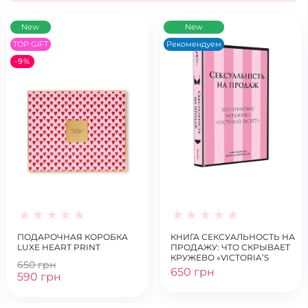
New
New
TOP GIFT
Рекомендуем
-9%
ПОДАРОЧНАЯ КОРОБКА
КНИГА СЕКСУАЛЬНОСТЬ НА
LUXE HEART PRINT
ПРОДАЖУ: ЧТО СКРЫВАЕТ
КРУЖЕВО «VICTORIA’S
650 грн
SECRET»
650 грн
590 грн