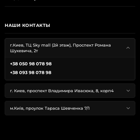
Красивой.
Широкий выбор: традиционные розово-
чёрные цвета бренда, а также красный, серый и
белый.
НАШИ КОНТАКТЫ
Стильной.
Продуманные детали и фирменный
дизайн, в котором приятно чувствовать себя
уверенно.
г.Киев, ТЦ Sky mall (2й этаж), Проспект Романа
Шухевича, 2т
+38 050 98 078 98
Типы одежды для сна в каталоге
+38 093 98 078 98
Уютные пижамы.
Комплекты с длинным рукавом
г. Киев, проспект Владимира Ивасюка, 8, корп4
для прохладных ночей.
Лёгкие комплекты.
Короткие шортики и майки для
тёплой поры.
м.Київ, проулок Тараса Шевченка 7/1
Футболки и ночные сорочки.
Свободный крой для
ежедневного комфорта.
Пеньюары.
Изящные модели для романтичного
настроения.