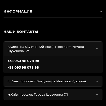
износостойкость (на нем не образуются катышки и
затяжки);
ИНФОРМАЦИЯ
высокая гигроскопичность;
сохранение изначальной яркости цвета после
многократных стирок.
НАШИ КОНТАКТЫ
Бренд Victoria’s Secret выпускает сатиновые халатики с
разным дизайном:
г.Киев, ТЦ Sky mall (2й этаж), Проспект Романа
сексуальные с животным принтом;
Шухевича, 2т
спокойные в пастельных оттенках;
+38 050 98 078 98
яркие красные, розовые, фиолетовые;
+38 093 98 078 98
благородные черные;
с кружевом и без него;
с пышным и узким рукавом.
г. Киев, проспект Владимира Ивасюка, 8, корп4
В огромном ассортименте вы обязательно найдете
свой вариант. Независимо от телосложения, халатик
м.Київ, проулок Тараса Шевченка 7/1
Victoria’s Secret подчеркнет достоинства вашей
фигуры!