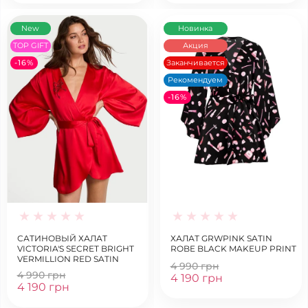
New
Новинка
TOP GIFT
Акция
-16%
Заканчивается
Рекомендуем
-16%
САТИНОВЫЙ ХАЛАТ
ХАЛАТ GRWPINK SATIN
VICTORIA'S SECRET BRIGHT
ROBE BLACK MAKEUP PRINT
VERMILLION RED SATIN
4 990 грн
SPARKLE BOW SHORT ROBE
4 990 грн
4 190 грн
4 190 грн