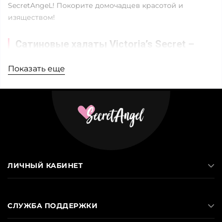
SecretAngeL! Покорите домочадцев красотой и
изяществом!
Сатиновые халаты Victoria’s Secret –
идеальный вариант на лето
Показать еще
Сатин – экологически чистая ткань, которая
замечательно подходит для пошива домашних халатов.
Она изготавливается методом двойного переплетения
натуральных хлопковых нитей. Получаемое полотно
довольно плотное, но все же беспрепятственно
пропускает воздух и имеет легкую, струящуюся
структуру.
ЛИЧНЫЙ КАБИНЕТ
Сатин обладает глянцевым блеском и очень приятный
к телу. Дополнительные преимущества материала:
СЛУЖБА ПОДДЕРЖКИ
нетребовательность к уходу;