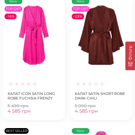
New
New
TOP GIFT
TOP GIFT
-16%
-23%
Фільтр
ХАЛАТ ICON SATIN LONG
ХАЛАТ SATIN SHORT ROBE
ROBE FUCHSIA FRENZY
DARK CHILI
5 490 грн
5 990 грн
4 585 грн
4 585 грн
BEST SELLER
New