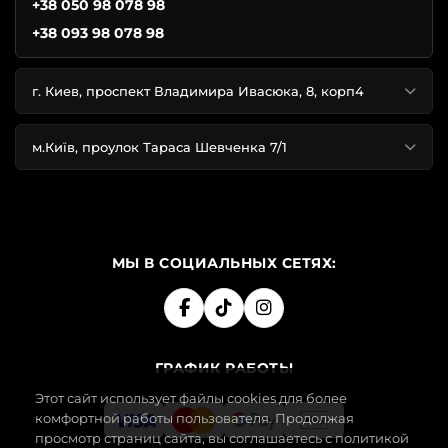
+38 050 98 078 98
вы их будете носить. Купите трусики из более плотной
+38 093 98 078 98
ткани под теплые штаны или грубые джинсы. Для
платьев и другой прилегающей одежды можно
выбрать бесшовные модели. Они будут незаметны, но
г. Киев, проспект Владимира Ивасюка, 8, корп4
удобные и практичные. Кружевные подойдут под
летнее платье или сарафан.
м.Київ, проулок Тараса Шевченка 7/1
Огромное разнообразие моделей в различных
расцветках можно найти в каталоге магазина.
Выберите понравившийся товар, добавьте его в
корзину, указав способ оплаты и доставку.ф
МЫ В СОЦИАЛЬНЫХ СЕТЯХ:
ГРАФИК РАБОТЫ
Этот сайт использует файлы cookies для более
комфортной работы пользователя. Продолжая
просмотр страниц сайта, вы соглашаетесь с политикой