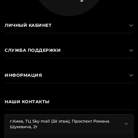
моделей тем, что у них передняя и задняя части
симметрично одинаковые по длине. Более закрытый
крой трусиков гарантирует удобство и комфорт, что
ЛИЧНЫЙ КАБИНЕТ
также отыгрывает важную роль в их популярности.
В нашем интернет-магазине хипхагери представлены
СЛУЖБА ПОДДЕРЖКИ
только в облегающем фасоне. Они могут быть
изготовлены из:
ИНФОРМАЦИЯ
хлопка;
эластана;
кружева.
НАШИ КОНТАКТЫ
Также есть коллекция трусиков, в которой
представлены бесшовные хипхагери с лазерной
обработкой швов.
г.Киев, ТЦ Sky mall (2й этаж), Проспект Романа
Шухевича, 2т
Выбирать белье следует исходя из того, куда и с чем