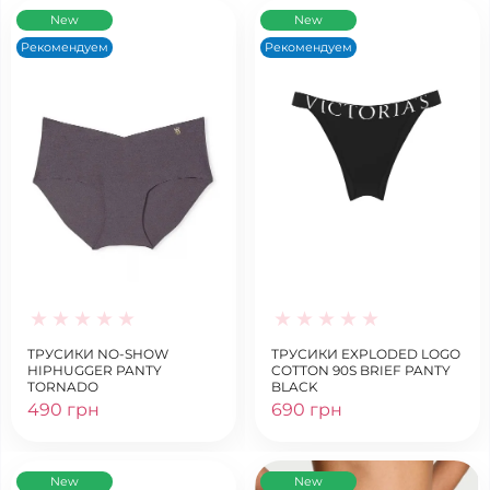
New
New
Рекомендуем
Рекомендуем
ТРУСИКИ NO-SHOW
ТРУСИКИ EXPLODED LOGO
HIPHUGGER PANTY
COTTON 90S BRIEF PANTY
TORNADO
BLACK
490 грн
690 грн
New
New