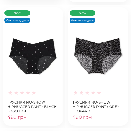
New
New
Рекомендуем
Рекомендуем
ТРУСИКИ NO-SHOW
ТРУСИКИ NO-SHOW
HIPHUGGER PANTY BLACK
HIPHUGGER PANTY GREY
LOGO DOT
LEOPARD
490 грн
490 грн