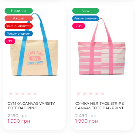
Новинка
New
Акция
Рекомендуем
Заканчивается
-20%
Рекомендуем
-9%
СУМКА CANVAS VARSITY
СУМКА HERITAGE STRIPE
TOTE BAG PINK
CANVAS TOTE BAG PRINT
2 190 грн
2 490 грн
1 990 грн
1 990 грн