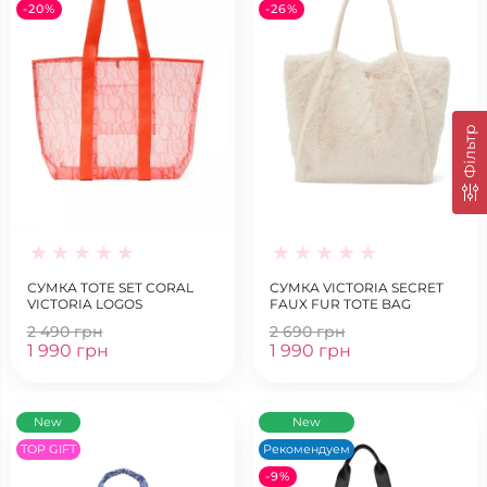
-20%
-26%
Фільтр
СУМКА TOTE SET CORAL
СУМКА VICTORIA SECRET
VICTORIA LOGOS
FAUX FUR TOTE BAG
2 490 грн
2 690 грн
1 990 грн
1 990 грн
New
New
TOP GIFT
Рекомендуем
-9%