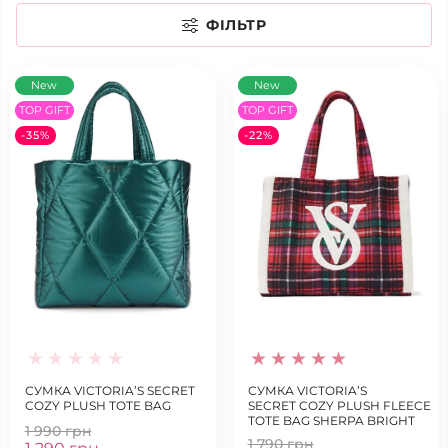
ФІЛЬТР
New
New
TOP GIFT
TOP GIFT
-35%
-22%
СУМКА VICTORIA’S SECRET
СУМКА VICTORIA’S
COZY PLUSH TOTE BAG
SECRET COZY PLUSH FLEECE
TOTE BAG SHERPA BRIGHT
1 990 грн
TARTAN
1 790 грн