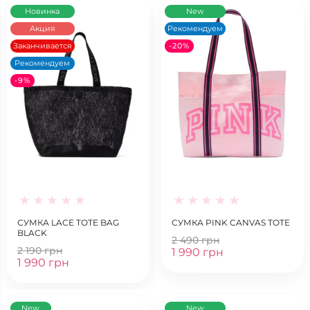
Новинка
New
Акция
Рекомендуем
Заканчивается
-20%
Рекомендуем
-9%
СУМКА LACE TOTE BAG
СУМКА PINK CANVAS TOTE
BLACK
2 490 грн
2 190 грн
1 990 грн
1 990 грн
New
New