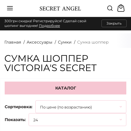
300грн скидка! Регистрируйся! Сделай свой
Закрыть
шопинг выгоднее!
Подробнее
Главная
Аксессуары
Сумки
Cумка шоппер
CУМКА ШОППЕР
VICTORIA'S SECRET
КАТАЛОГ
Сортировка:
Показать: