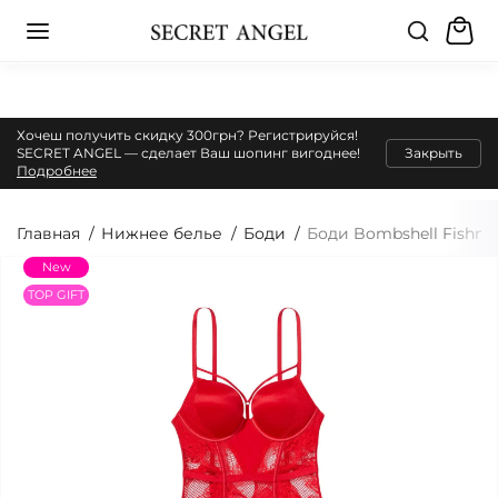
Хочеш получить скидку 300грн? Регистрируйся!
SECRET ANGEL — сделает Ваш шопинг вигоднее!
Закрыть
Подробнее
Главная
Нижнее белье
Боди
Боди Bombshell Fishnet 
New
TOP GIFT