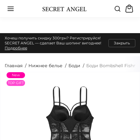
Хочеш получить скидку 300грн? Регистрируйся!
SECRET ANGEL — сделает Ваш шопинг вигоднее!
Закрыть
Подробнее
Главная
Нижнее белье
Боди
Боди Bombshell Fishnet 
New
TOP GIFT