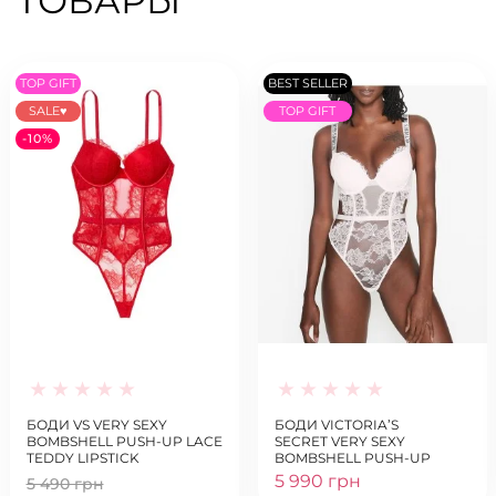
ТОВАРЫ
TOP GIFT
BEST SELLER
SALE♥
TOP GIFT
-10%
БОДИ VS VERY SEXY
БОДИ VICTORIA’S
BOMBSHELL PUSH-UP LACE
SECRET VERY SEXY
TEDDY LIPSTICK
BOMBSHELL PUSH-UP
COCONUT WHITE
5 990 грн
5 490 грн