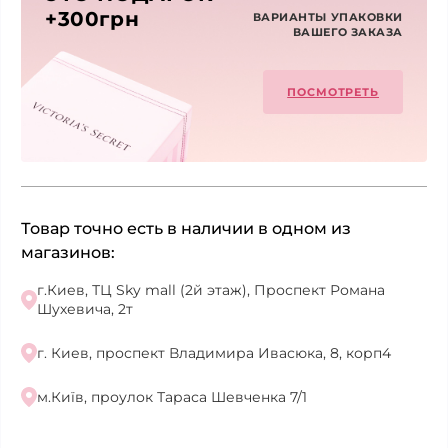
+300грн
ВАРИАНТЫ УПАКОВКИ
ВАШЕГО ЗАКАЗА
ПОСМОТРЕТЬ
Товар точно есть в наличии в одном из
магазинов:
г.Киев, ТЦ Sky mall (2й этаж), Проспект Романа
Шухевича, 2т
г. Киев, проспект Владимира Ивасюка, 8, корп4
м.Київ, проулок Тараса Шевченка 7/1