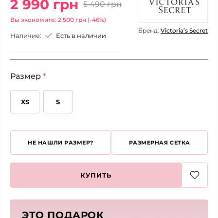
2 990 грн
5 490 грн
Вы экономите: 2 500 грн (-46%)
Бренд:
Victoria’s Secret
Наличие:
Есть в наличии
Размер
*
XS
S
НЕ НАШЛИ РАЗМЕР?
РАЗМЕРНАЯ СЕТКА
КУПИТЬ
ЭТО ПОДАРОК