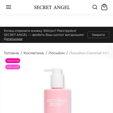
Хочеш отримати знижку 300грн? Реєструйся!
SECRET ANGEL — зробить Ваш шопінг вигіднішим!
Закрити
Детальніше
Головна
Косметика
Лосьйон
Лосьйон Coconut Milk R
Новинка
TOP GIFT