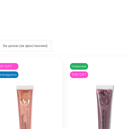
OP GIFT
Новинка
омендуємо
TOP GIFT