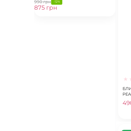
990 грн
-12%
875 грн
БЛИ
PEA
49