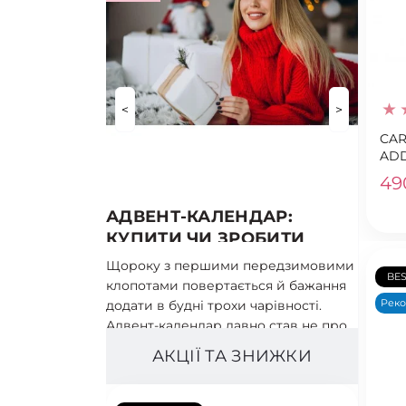
<
>
CAR
ADD
49
АДВЕНТ-КАЛЕНДАР:
КУПИТИ ЧИ ЗРОБИТИ
СВОЇМИ РУКАМИ?
Щороку з першими передзимовими
BES
клопотами повертається й бажання
Рек
додати в будні трохи чарівності.
Адвент-календар давно став не про..
АКЦІЇ ТА ЗНИЖКИ