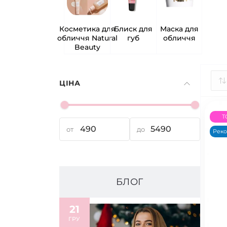
Косметика для
Блиск для
Маска для
обличчя Natural
губ
обличчя
Beauty
ЦІНА
T
от
до
Рек
БЛОГ
21
ГРУ