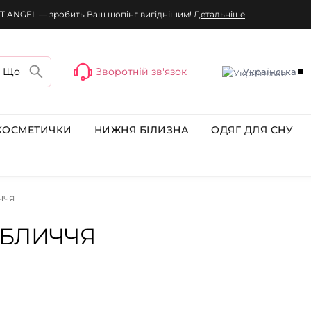
T ANGEL — зробить Ваш шопінг вигіднішим!
Детальніше
Зворотній зв'язок
Українська
КОСМЕТИЧКИ
НИЖНЯ БІЛИЗНА
ОДЯГ ДЛЯ СНУ
ччя
ОБЛИЧЧЯ