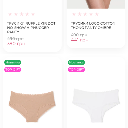
ТРУСИКИ RUFFLE KIR DOT
ТРУСИКИ LOGO COTTON
NO-SHOW HIPHUGGER
THONG PANTY OMBRE
PANTY
490 грн
490 грн
441 грн
390 грн
Новинка
Новинка
TOP GIFT
TOP GIFT