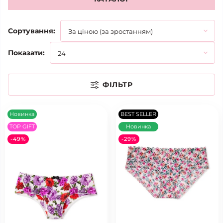
Сортування:
Показати:
ФІЛЬТР
Новинка
BEST SELLER
TOP GIFT
Новинка
-49%
-29%