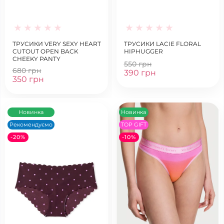
ТРУСИКИ VERY SEXY HEART
ТРУСИКИ LACIE FLORAL
CUTOUT OPEN BACK
HIPHUGGER
CHEEKY PANTY
550 грн
680 грн
390 грн
350 грн
Новинка
Новинка
Рекомендуємо
TOP GIFT
-20%
-10%