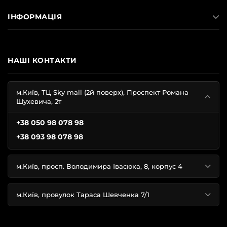
великий вибір нижньої білизни:
ІНФОРМАЦІЯ
спокусливі бікіні;
комфортні шортики;
сексуальні стрінги;
НАШІ КОНТАКТИ
безшовні труси Вікторія Сікрет;
мереживні бікіні.
м.Київ, ТЦ Sky mall (2й поверх), Проспект Романа
Ви можете вибрати труси окремо або одразу в
Шухевича, 2т
комплекті з ліфчиком.
+38 050 98 078 98
+38 093 98 078 98
Примірявши одного разу білизну VS, ви більше не
захочете носити нічого іншого. Захоплені відгуки про
труси Victoria's Secret є найкращим підтвердження
м.Київ, просп. Володимира Івасюка, 8, корпус 4
цього факту.
м.Київ, провулок Тараса Шевченка 7/1
ДЕ КУПИТИ ТРУСИКИ VICTORIA'S
SECRET У КИЄВІ?