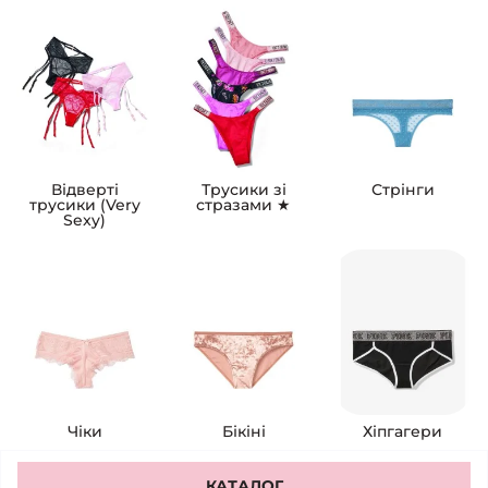
Відверті
Трусики зі
Стрінги
трусики (Very
стразами ★
Sexy)
Чіки
Бікіні
Хіпгагери
КАТАЛОГ