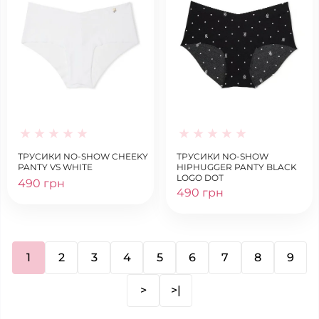
ТРУСИКИ NO-SHOW CHEEKY
ТРУСИКИ NO-SHOW
PANTY VS WHITE
HIPHUGGER PANTY BLACK
LOGO DOT
490 грн
490 грн
1
2
3
4
5
6
7
8
9
>
>|