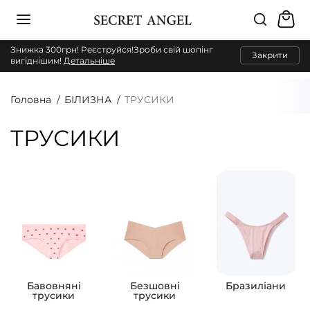
Знижка 300грн! Реєструйся!Зроби свій шопінг
Закрити
вигіднішим!
Детальніше
Головна
БІЛИЗНА
ТРУСИКИ
ТРУСИКИ
Бавовняні
Безшовні
Бразиліани
трусики
трусики