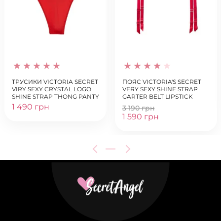
ТРУСИКИ VICTORIA SECRET
ПОЯС VICTORIA'S SECRET
VIRY SEXY CRYSTAL LOGO
VERY SEXY SHINE STRAP
SHINE STRAP THONG PANTY
GARTER BELT LIPSTICK
LIPSTICK
1 490 грн
3 190 грн
1 590 грн