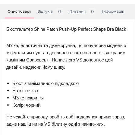
0
0
Опис товару
Відгуків
Питання
Iнформація
Бюстгальтер Shine Patch Push-Up Perfect Shape Bra Black
М'яка, еластична та дуже зручна, ця популярна модель з
мінімальним пуш-ап доповнена частково лого з яскравим
камінням Сваровські. Напис лого VS доповнює цей
дизайн, надаючи йому шику.
Бюст з мінімальною підкладкою
На кісточках
М'яке покриття
Колір: чорний
Не чекайте приводу, зробіть собі подарунок прямо зараз,
адже наші ціни на VS білизну одні з найнижчих.