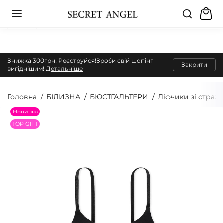
Знижка 300грн! Реєструйся!Зроби свій шопінг
Закрити
вигіднішим!
Детальніше
Головна
БІЛИЗНА
БЮСТГАЛЬТЕРИ
Ліфчики зі страз
Новинка
TOP GIFT