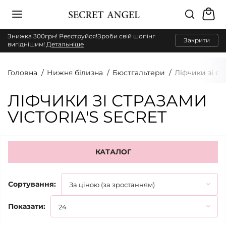
Знижка 300грн! Реєструйся!Зроби свій шопінг
Закрити
вигіднішим!
Детальніше
Головна
Нижня білизна
Бюстгальтери
Ліфчики зі с
ЛІФЧИКИ ЗІ СТРАЗАМИ
VICTORIA'S SECRET
КАТАЛОГ
Сортування:
Показати: