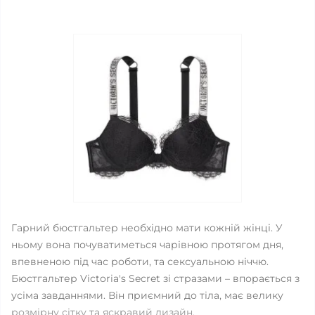
Гарний бюстгальтер необхідно мати кожній жінці. У
ньому вона почуватиметься чарівною протягом дня,
впевненою під час роботи, та сексуальною ніччю.
Бюстгальтер Victoria's Secret зі стразами – впорається з
усіма завданнями. Він приємний до тіла, має велику
розмірну сітку та яскравий дизайн.