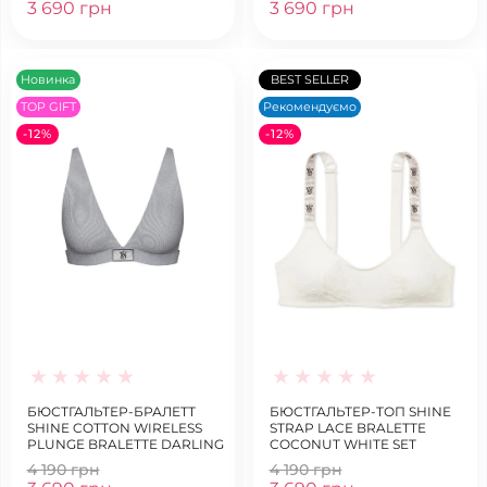
3 690 грн
3 690 грн
Новинка
BEST SELLER
TOP GIFT
Рекомендуємо
-12%
-12%
БЮСТГАЛЬТЕР-БРАЛЕТТ
БЮСТГАЛЬТЕР-ТОП SHINE
SHINE COTTON WIRELESS
STRAP LACE BRALETTE
PLUNGE BRALETTE DARLING
COCONUT WHITE SET
GREY
4 190 грн
4 190 грн