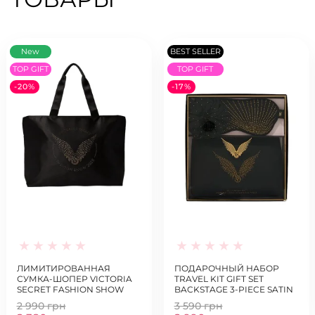
New
BEST SELLER
TOP GIFT
TOP GIFT
-20%
-17%
ЛИМИТИРОВАННАЯ
ПОДАРОЧНЫЙ НАБОР
СУМКА-ШОПЕР VICTORIA
TRAVEL KIT GIFT SET
SECRET FASHION SHOW
BACKSTAGE 3-PIECE SATIN
TOTE BAG
SHINE ACCESSORIES SET
2 990 грн
3 590 грн