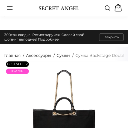
300грн скидка! Регистрируйся! Сделай свой
Закрыть
шопинг выгоднее!
Подробнее
Главная
Аксессуары
Сумки
Сумка Backstage Double H
BEST SELLER
TOP GIFT