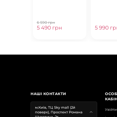
LOVE&LEMONS FOR
JOGGER LO
VICTORIAS SECRET
BLACK
6 590 грн
5 490 грн
5 990 гр
НАШІ КОНТАКТИ
ОСОБ
КАБІ
м.Київ, ТЦ Sky mall (2й
Увійти
поверх), Проспект Романа
Шухевича, 2т