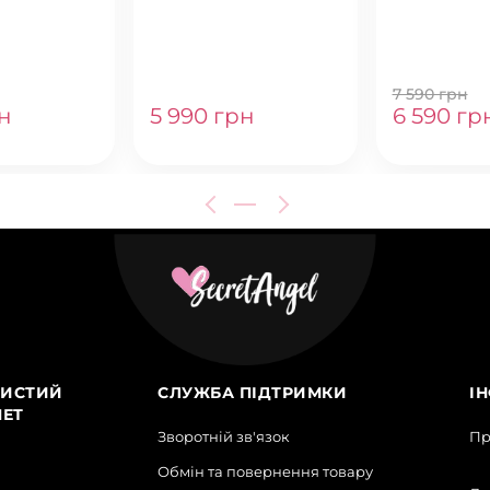
UNGE SET
WIDE-LEG SNAP SET
FLEECE POP
HOODIE JO
COCONUT W
7 590 грн
н
5 990 грн
6 590 гр
ИСТИЙ
СЛУЖБА ПІДТРИМКИ
І
НЕТ
Зворотній зв'язок
Пр
Обмін та повернення товару