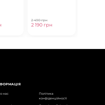
OVER SLIT
GGER
HITE
2 490 грн
2 790 грн
н
2 190 грн
2 590 гр
НФОРМАЦІЯ
о нас
Політика
конфіденційності