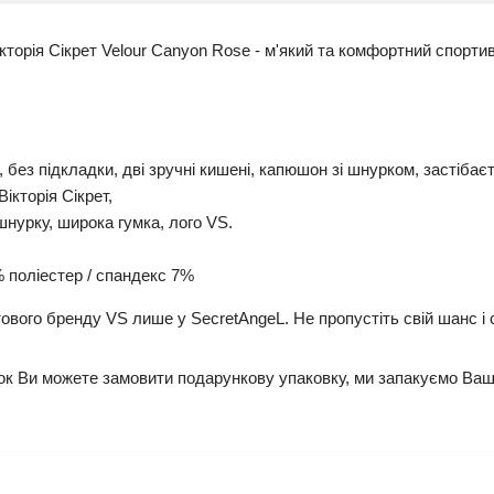
торія Сікрет Velour Canyon Rose - м'який та комфортний спорти
, без підкладки, дві зручні кишені, капюшон зі шнурком, застібає
кторія Сікрет,
шнурку, широка гумка, лого VS.
 поліестер / спандекс 7%
ітового бренду VS лише у SecretAngeL. Не пропустіть свій шанс
к Ви можете замовити подарункову упаковку, ми запакуємо Ваш