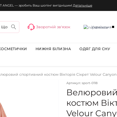
T ANGEL — зробить Ваш шопінг вигіднішим!
Детальніше
Зворотній зв'язок
Українська
КОСМЕТИЧКИ
НИЖНЯ БІЛИЗНА
ОДЯГ ДЛЯ СНУ
люровий спортивний костюм Вікторія Сікрет Velour Canyon
Артикул: sport-0118
Велюровий
костюм Вікт
Velour Can