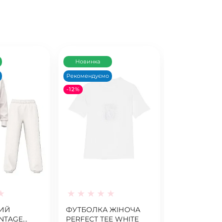
Новинка
Новинка
Рекомендуємо
Рекомендуємо
-12%
-7%
СПОРТИВНА
VSX PHONE 
CROSSBODY
WHITE
ИЙ
ФУТБОЛКА ЖІНОЧА
NTAGE
PERFECT TEE WHITE