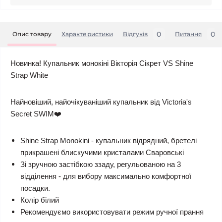
0
0
Опис товару
Характеристики
Відгуків
Питання
Новинка! Купальник монокіні Вікторія Сікрет VS Shine
Strap White
Найновіший, найочікуваніший купальник від Victoria's
Secret SWIM❤️
Shine Strap Monokini - купальник відрядний, бретелі
прикрашені блискучими кристалами Сваровські
Зі зручною застібкою ззаду, регульованою на 3
відділення - для вибору максимально комфортної
посадки.
Колір білий
Рекомендуємо використовувати режим ручної прання