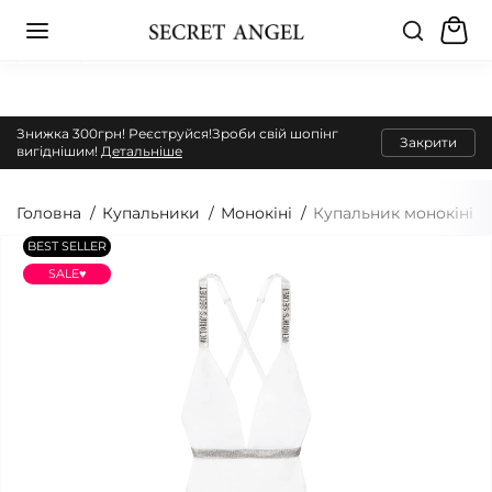
Знижка 300грн! Реєструйся!Зроби свій шопінг
Закрити
вигіднішим!
Детальніше
Головна
Купальники
Монокіні
Купальник монокіні Ві
BEST SELLER
SALE♥