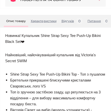
0
0
Опис товару
Характеристики
Відгуків
Питання
Новинка! Купальник Shine Strap Sexy Tee Push-Up Bikini
Black Set❤️
Найновіший, найочікуваніший купальник від Victoria's
Secret SWIM
Shine Strap Sexy Tee Push-Up Bikini Top - Топ з пушапом
Бретельки прикрашені блискучими кристалами
Сваровськи, лого VS
Топ із зручною застібкою ззаду, що регулюється на 3
відділення – для вибору максимально комфортну
посадку бюста.
Вікторія Сікрет на вибір (модель уточнюється) -