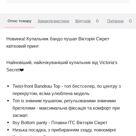
0
0
Опис товару
Характеристики
Відгуків
Питання
Новинка! Купальник бандо пушап Вікторія Сікрет
квітковий принт
Найновіший, найочікуваніший купальник від Victoria's
Secret❤️
Twist-front Bandeau Top - топ бестселер, по центру з
перекрутом, всіма улюблена модель
Топ із знімним пушапом, регульованими знімними
бретелями - максимальна фіксація та комфорт при
засмагі
Itsy Bottom panty - Плавки ІТС Вікторія Сікрет
Низька посадка, з прибиранням ззаду, повномірні