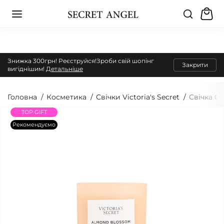
Знижка 300грн! Реєструйся!Зроби свій шопінг
Закрити
вигіднішим!
Детальніше
Головна
Косметика
Свічки Victoria's Secret
Свічка C
TOP GIFT
Рекомендуємо