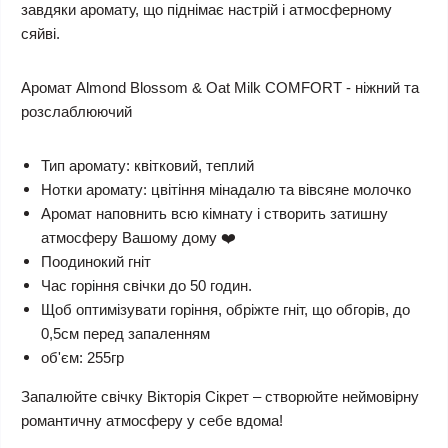
завдяки аромату, що піднімає настрій і атмосферному
сяйві.
Аромат Almond Blossom & Oat Milk COMFORT - ніжний та
розслаблюючий
Тип аромату: квітковий, теплий
Нотки аромату: цвітіння мінадалю та вівсяне молочко
Аромат наповнить всю кімнату і створить затишну
атмосферу Вашому дому ❤️
Поодинокий гніт
Час горіння свічки до 50 годин.
Щоб оптимізувати горіння, обріжте гніт, що обгорів, до
0,5см перед запаленням
об'єм: 255гр
Запалюйте свічку Вікторія Сікрет – створюйте неймовірну
романтичну атмосферу у себе вдома!