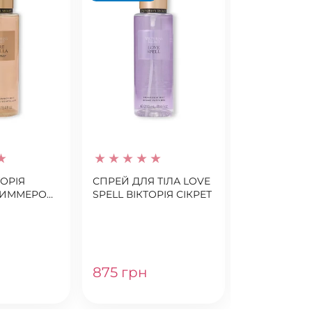
VELVET PET
VICTORIA'S S
СПРЕЙ ДЛЯ 
ОРІЯ
СПРЕЙ ДЛЯ ТІЛА LOVE
 ШИММЕРОМ
SPELL ВІКТОРІЯ СІКРЕТ
LLA
875 грн
875 грн