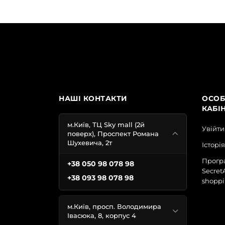
НАШІ КОНТАКТИ
ОСОБ
КАБІ
м.Київ, ТЦ Sky mall (2й
Увійти
поверх), Проспект Романа
Шухевича, 2т
Історі
Програ
+38 050 98 078 98
Secret
+38 093 98 078 98
shoppi
м.Київ, просп. Володимира
Івасюка, 8, корпус 4