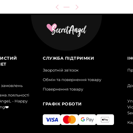
ИСТИЙ
СЛУЖБА ПІДТРИМКИ
І
НЕТ
Зворотній зв'язок
Пр
Обмін та повернення товару
я замовлень
До
Повернення товару
ма лояльності
AngeL - Happy
Уп
ГРАФІК РОБОТИ
ng❤️
Vic
Se
Ка