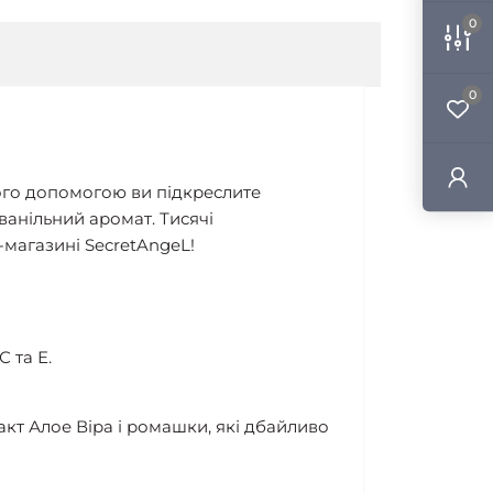
0
0
його допомогою ви підкреслите
ванільний аромат. Тисячі
т-магазині SecretAngeL!
 та Е.
акт Алое Віра і ромашки, які дбайливо