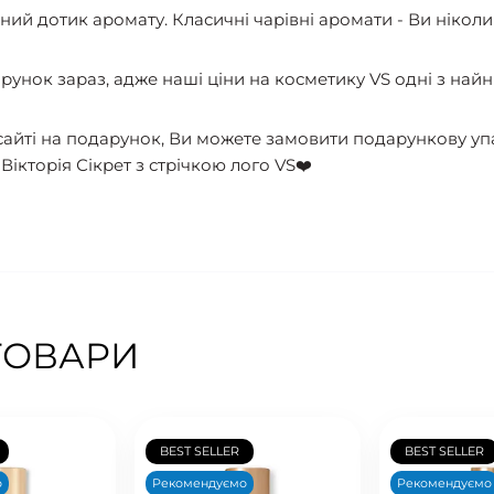
жний дотик аромату. Класичні чарівні аромати - Ви нікол
арунок зараз, адже наші ціни на косметику VS одні з най
айті на подарунок, Ви можете замовити подарункову уп
ікторія Сікрет з стрічкою лого VS❤️
ТОВАРИ
BEST SELLER
BEST SELLER
о
Рекомендуємо
Рекомендуємо