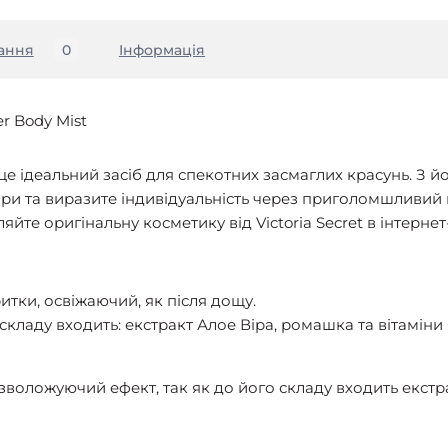
ання
0
Iнформація
r Body Mist
це ідеальний засіб для спекотних засмаглих красунь. З 
ри та виразите індивідуальність через приголомшливий 
йте оригінальну косметику від Victoria Secret в інтерне
итки, освіжаючий, як після дощу.
кладу входить: екстракт Алое Віра, ромашка та вітаміни С
 зволожуючий ефект, так як до його складу входить екстр