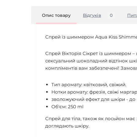
Опис товару
Відгуків
0
Пит
Спрей із шиммером Aqua Kiss Shimme
Спрей Вікторія Сікрет із шиммером – 
сексуальний шоколадний відтінок шкі
компліментів вам забезпечені! Замовля
Тип аромату: квітковий, свіжий.
Нотки аромату: фрезія, свіжі маргар
зволожуючий ефект для шкіри - до с
Об'єм: 250 ml
Cпрей для тіла, також як лосьйон має
доглядають шкіру.