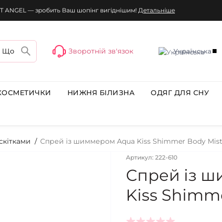
T ANGEL — зробить Ваш шопінг вигіднішим!
Детальніше
Зворотній зв'язок
Українська
КОСМЕТИЧКИ
НИЖНЯ БІЛИЗНА
ОДЯГ ДЛЯ СНУ
скітками
Спрей із шиммером Aqua Kiss Shimmer Body Mis
Артикул: 222-610
Спрей із 
Kiss Shimm