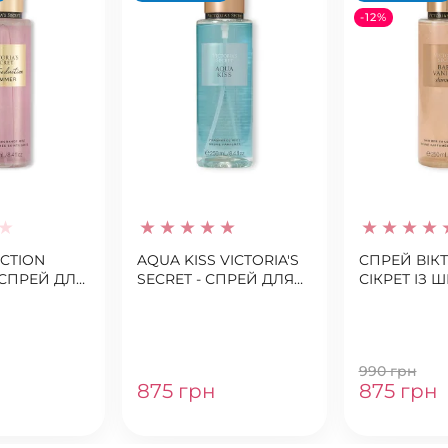
-12%
CTION
AQUA KISS VICTORIA'S
CПРЕЙ ВІКТ
 СПРЕЙ ДЛЯ
SECRET - СПРЕЙ ДЛЯ
СІКРЕТ ІЗ
РІЯ
ТІЛА
(BARE VANI
SHIMMER)
990 грн
875 грн
875 грн