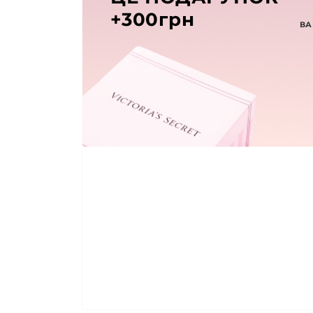
+300грн
ВА