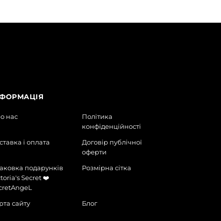
НФОРМАЦІЯ
о нас
Політика
конфіденційності
ставка і оплата
Договір публічної
оферти
аковка подарунків
Розмірна сітка
toria's Secret ❤️
cretAngeL
рта сайту
Блог