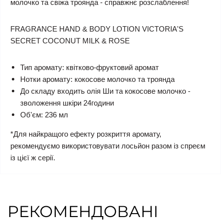
молочко та свіжа троянда - справжнє розслаблення!
FRAGRANCE HAND & BODY LOTION VICTORIA'S
SECRET COCONUT MILK & ROSE
Тип аромату: квітково-фруктовий аромат
Нотки аромату: кокосове молочко та троянда
До складу входить олія Ши та кокосове молочко -
зволоження шкіри 24години
Об'єм: 236 мл
*Для найкращого ефекту розкриття аромату,
рекомендуємо використовувати лосьйон разом із спреєм
із цієї ж серії.
РЕКОМЕНДОВАНІ