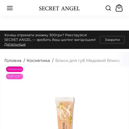
Хочеш отримати знижку 300грн? Реєструйся!
SECRET ANGEL — зробить Ваш шопінг вигіднішим!
Закрити
Детальніше
Головна
Косметика
Блиск для губ Медовий блиск
Новинка
TOP GIFT