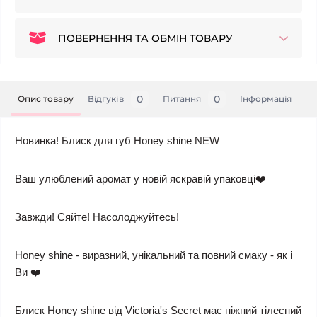
ПОВЕРНЕННЯ ТА ОБМІН ТОВАРУ
0
0
Опис товару
Відгуків
Питання
Iнформація
Новинка! Блиск для губ Honey shine NEW
Ваш улюблений аромат у новій яскравій упаковці❤️
Завжди! Сяйте! Насолоджуйтесь!
Honey shine - виразний, унікальний та повний смаку - як і
Ви ❤️
Блиск Honey shine від Victoria's Secret має ніжний тілесний