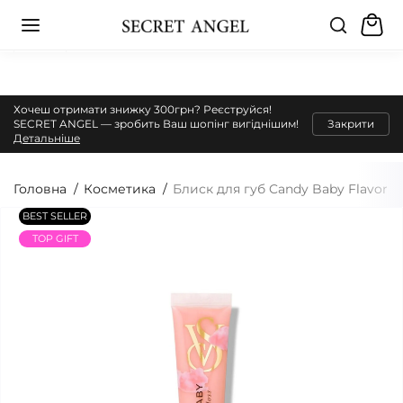
Хочеш отримати знижку 300грн? Реєструйся!
SECRET ANGEL — зробить Ваш шопінг вигіднішим!
Закрити
Детальніше
Головна
Косметика
Блиск для губ Candy Baby Flavor G
BEST SELLER
TOP GIFT