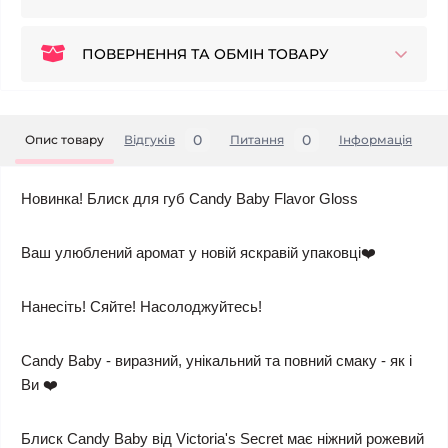
ПОВЕРНЕННЯ ТА ОБМІН ТОВАРУ
0
0
Опис товару
Відгуків
Питання
Iнформація
Новинка! Блиск для губ Candy Baby Flavor Gloss
Ваш улюблений аромат у новій яскравій упаковці❤️
Нанесіть! Сяйте! Насолоджуйтесь!
Candy Baby - виразний, унікальний та повний смаку - як і
Ви ❤️
Блиск Candy Baby від Victoria's Secret має ніжний рожевий