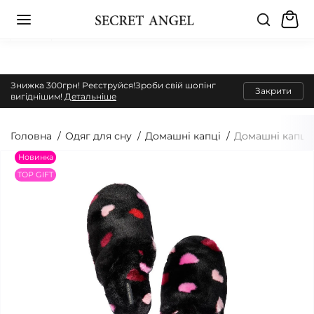
Знижка 300грн! Реєструйся!Зроби свій шопінг
Закрити
вигіднішим!
Детальніше
Головна
Одяг для сну
Домашні капці
Домашні капці C
Новинка
TOP GIFT