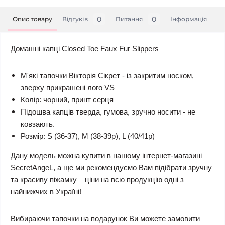
0
0
Опис товару
Відгуків
Питання
Iнформація
Домашні капці Closed Toe Faux Fur Slippers
М'які тапочки Вікторія Сікрет - із закритим носком,
зверху прикрашені лого VS
Колір: чорний, принт серця
Підошва капців тверда, гумова, зручно носити - не
ковзають.
Розмір: S (36-37), M (38-39р), L (40/41р)
Дану модель можна купити в нашому інтернет-магазині
SecretAngeL, а ще ми рекомендуємо Вам підібрати зручну
та красиву піжамку – ціни на всю продукцію одні з
найнижчих в Україні!
Вибираючи тапочки на подарунок Ви можете замовити