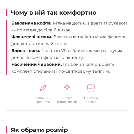
Чому в ній так комфортно
Бавовняна кофта.
М'яка на дотик, з довгим рукавом
— приємна до тіла й дихає.
Фланелеві штани.
Еластична талія та м'яка фланель
додають затишку й тепла.
Блиск і лого.
Логотип VS із блискітками на грудях
додає піжамі ефектного акценту.
Насичений червоний.
Глибокий колір робить
комплект стильним і по-святковому теплим.
Бавовна +
Лого з
Простий
фланель
блискітками
догляд
Як обрати розмір