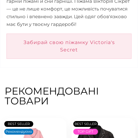
гарній піжамі й сни гарніші. Піжама Вікторія Сікрет
— це не лише комфорт, це можливість почуватися
стильно і впевнено завжди. Цей одяг обов'язково
має бути у твоєму гардеробі!
Забирай свою піжамку Victoria's
Secret
РЕКОМЕНДОВАНІ
ТОВАРИ
BEST SELLER
BEST SELLER
Рекомендуємо
TOP GIFT