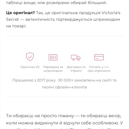
таблиці вище; між розмірами обирай більший.
Це оригінал?
Так, це оригінальна продукція Victoria's
Secret — автентичність підтверджується штрихкодом
на товарі.
Оригінал VS
Перевірка за
Доставка по
Оплата, у т.ч.
штрихкодом
Україні
при отриманні
Працюємо з 2017 року · 30 000+ замовлень на сайті та
тисячі офлайн-клієнтів
Ти обираєш не просто піжаму — ти обираєш вечір,
коли можна видихнути й відчути себе особливою. У