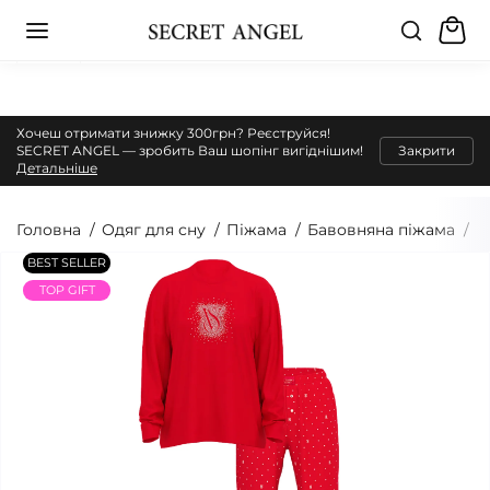
Хочеш отримати знижку 300грн? Реєструйся!
SECRET ANGEL — зробить Ваш шопінг вигіднішим!
Закрити
Детальніше
Головна
Одяг для сну
Піжама
Бавовняна піжама
П
BEST SELLER
TOP GIFT