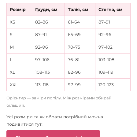
Розмір
Груди, см
Талія, см
Стегна, см
XS
82–86
61–64
87–91
S
87–91
65–69
92–96
M
92–96
70–75
97–102
L
97–106
76–81
103–108
XL
108–113
82–96
109–119
XXL
113–118
97–99
120–123
Орієнтир — заміри по тілу. Між розмірами обирай
більший.
Усі розміри та як обрати потрібний можна
подивитися тут: