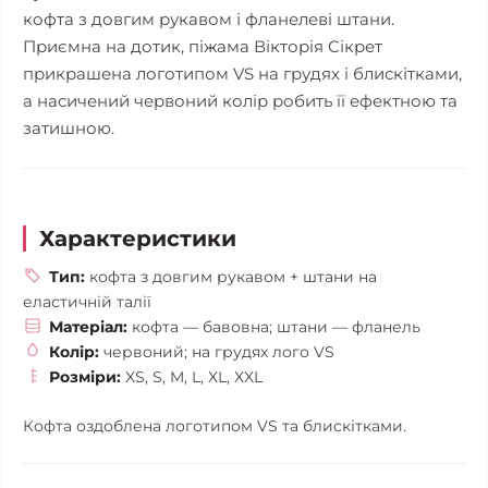
кофта з довгим рукавом і фланелеві штани.
Приємна на дотик, піжама Вікторія Сікрет
прикрашена логотипом VS на грудях і блискітками,
а насичений червоний колір робить її ефектною та
затишною.
Характеристики
Тип:
кофта з довгим рукавом + штани на
еластичній талії
Матеріал:
кофта — бавовна; штани — фланель
Колір:
червоний; на грудях лого VS
Розміри:
XS, S, M, L, XL, XXL
Кофта оздоблена логотипом VS та блискітками.