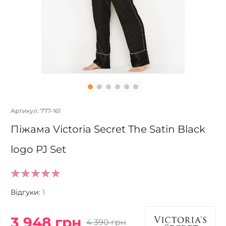
Артикул: 777-161
Піжама Victoria Secret The Satin Black
logo PJ Set
Відгуки:
1
3 948 грн
4 390 грн