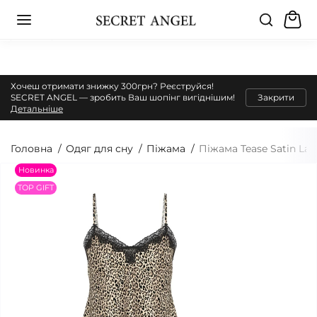
Хочеш отримати знижку 300грн? Реєструйся!
SECRET ANGEL — зробить Ваш шопінг вигіднішим!
Закрити
Детальніше
Головна
Одяг для сну
Піжама
Піжама Tease Satin Lac
Новинка
TOP GIFT