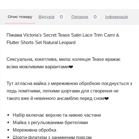
0
0
Опис товару
Відгуків
Питання
Iнформація
Піжама Victoria's Secret Tease Satin Lace Trim Cami &
Flutter Shorts Set Natural Leopard
Сексуальна, кокетлива, мила: колекція Tease вражає
всіма можливими варіантами❤️
Тут атласна майка з мереживною обробкою поєднується з
ледь помітними, легкими шортами для створення не
такого вже й невинного ансамблю перед сном❤️
Набір включає верхню та нижню частини
Майка з регульованими бретелями
Мереживна обробка
Шорти-флатери з заниженим поясом