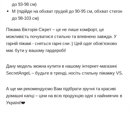
до 93-98 см)
M (підійде на обхват грудей до 90-95 см, обхват стегон
до 98-103 см)
Піжама Вікторія Сікрет – це не лише комфорт, це
можливість почуватися стильно та впевнено завжди. У
гарній піжамі - сняться гарні сни :) Цей одяг обов'язково
має бути у вашому гардеробі!
Дану модель можна купити в нашому інтернет-магазині
SecretAngeL – будьте в тренді, носіть стильну піжамку VS.
А ще ми рекомендуємо Вам підібрати зручні та красиві
домашні капці – ціни на всю продукцію одні з найнижчих в
Україні!❤️