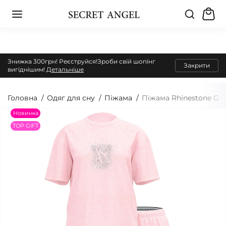
Знижка 300грн! Реєструйся!Зроби свій шопінг
Закрити
вигіднішим!
Детальніше
Головна
Одяг для сну
Піжама
Піжама Rhinestone Gra
Новинка
TOP GIFT