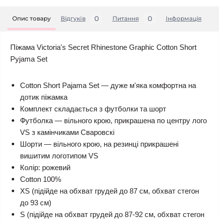
0
0
Опис товару
Відгуків
Питання
Iнформація
Піжама Victoria's Secret Rhinestone Graphic Cotton Short
Pyjama Set
Cotton Short Pajama Set — дуже м'яка комфортна на
дотик піжамка
Комплект складається з футболки та шорт
Футболка — вільного крою, прикрашена по центру лого
VS з камінчиками Сваровскі
Шорти — вільного крою, на резинці прикрашені
вишитим логотипом VS
Колір: рожевий
Cotton 100%
XS (підійде на обхват грудей до 87 см, обхват стегон
до 93 см)
S (підійде на обхват грудей до 87-92 см, обхват стегон