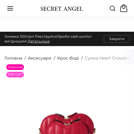
Знижка 300грн! Реєструйся!Зроби свій шопінг
Закрити
вигіднішим!
Детальніше
Головна
Аксесуари
Крос-боді
Сумка Heart Crossbody
Новинка
TOP GIFT