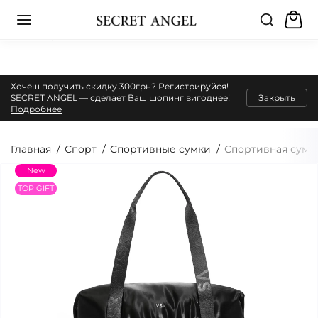
Хочеш получить скидку 300грн? Регистрируйся!
SECRET ANGEL — сделает Ваш шопинг вигоднее!
Закрыть
Подробнее
Главная
Спорт
Cпортивные сумки
Спортивная сумка 
New
TOP GIFT