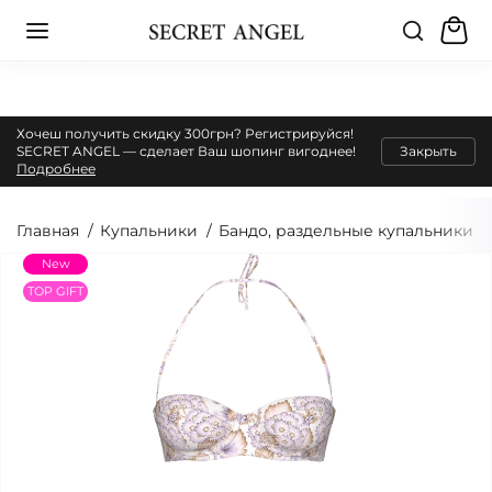
Хочеш получить скидку 300грн? Регистрируйся!
SECRET ANGEL — сделает Ваш шопинг вигоднее!
Закрыть
Подробнее
Главная
Купальники
Бандо, раздельные купальники
New
TOP GIFT